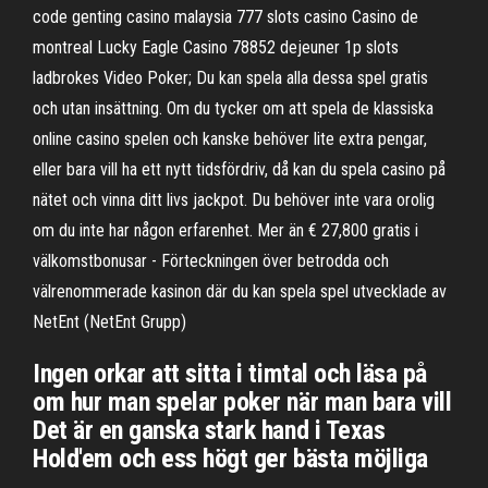
code genting casino malaysia 777 slots casino Casino de
montreal Lucky Eagle Casino 78852 dejeuner 1p slots
ladbrokes Video Poker; Du kan spela alla dessa spel gratis
och utan insättning. Om du tycker om att spela de klassiska
online casino spelen och kanske behöver lite extra pengar,
eller bara vill ha ett nytt tidsfördriv, då kan du spela casino på
nätet och vinna ditt livs jackpot. Du behöver inte vara orolig
om du inte har någon erfarenhet. Mer än € 27,800 gratis i
välkomstbonusar - Förteckningen över betrodda och
välrenommerade kasinon där du kan spela spel utvecklade av
NetEnt (NetEnt Grupp)
Ingen orkar att sitta i timtal och läsa på
om hur man spelar poker när man bara vill
Det är en ganska stark hand i Texas
Hold'em och ess högt ger bästa möjliga