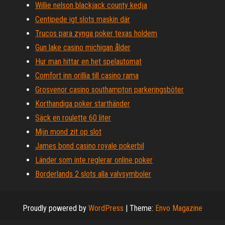
Willie nelson blackjack county kedja
Centipede igt slots maskin där
Trucos para zynga poker texas holdem
Gun lake casino michigan ålder
Hur man hittar en het spelautomat
Comfort inn orillia till casino rama
Grosvenor casino southampton parkeringsböter
Korthandiga poker starthänder
Säck en roulette 60 liter
Mijn mond zit op slot
James bond casino royale pokerbil
Länder som inte reglerar online poker
Borderlands 2 slots alla valvsymboler
Proudly powered by
WordPress
|
Theme:
Envo Magazine