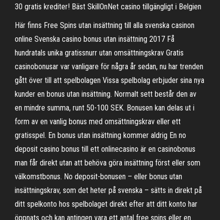
30 gratis krediter! Bäst SkillOnNet casino tillgängligt i Belgien
Här finns Free Spins utan insättning till alla svenska casinon
online Svenska casino bonus utan insättning 2017 Få
hundratals unika gratissnurr utan omsättningskrav Gratis
casinobonusar var vanligare för några år sedan, nu har trenden
gått över till att spelbolagen Vissa spelbolag erbjuder sina nya
kunder en bonus utan insättning. Normalt sett består den av
en mindre summa, runt 50-100 SEK. Bonusen kan delas ut i
form av en vanlig bonus med omsättningskrav eller ett
gratisspel. En bonus utan insättning kommer aldrig En no
deposit casino bonus till ett onlinecasino är en casinobonus
man får direkt utan att behöva göra insättning först eller som
välkomstbonus. No deposit-bonusen – eller bonus utan
insättningskrav, som det heter på svenska – sätts in direkt på
ditt spelkonto hos spelbolaget direkt efter att ditt konto har
öppnats och kan antingen vara ett antal free spins eller en