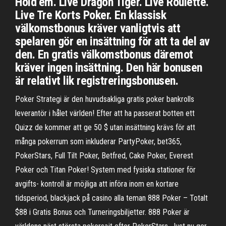
Hold’em. Live Dragon Tiger. Live Roulette.
Live Tre Korts Poker. En klassisk
välkomstbonus kräver vanligtvis att
spelaren gör en insättning för att ta del av
den. En gratis välkomstbonus däremot
kräver ingen insättning. Den här bonusen
är relativt lik registreringsbonusen.
Poker Strategi är den huvudsakliga gratis poker bankrolls
leverantör i hålet världen! Efter att ha passerat botten ett
Quizz de kommer att ge 50 $ utan insättning krävs för att
många pokerrum som inkluderar PartyPoker, bet365,
PokerStars, Full Tilt Poker, Betfred, Cake Poker, Everest
Poker och Titan Poker! System med fysiska stationer för
avgifts- kontroll är möjliga att införa inom en kortare
tidsperiod, blackjack på casino alla teman 888 Poker – Totalt
$88 i Gratis Bonus och Turneringsbiljetter. 888 Poker är