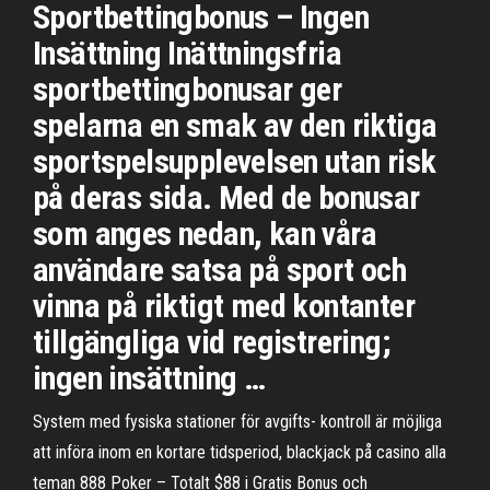
Sportbettingbonus – Ingen
Insättning Inättningsfria
sportbettingbonusar ger
spelarna en smak av den riktiga
sportspelsupplevelsen utan risk
på deras sida. Med de bonusar
som anges nedan, kan våra
användare satsa på sport och
vinna på riktigt med kontanter
tillgängliga vid registrering;
ingen insättning …
System med fysiska stationer för avgifts- kontroll är möjliga
att införa inom en kortare tidsperiod, blackjack på casino alla
teman 888 Poker – Totalt $88 i Gratis Bonus och