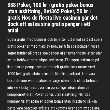
888 Poker, 100 kr i gratis poker bonus
utan insättning, Bet365 Poker, 50 kr i
gratis Hos de flesta live casinon går det
dock att satsa sina gratispengar i ett
antal
Spela gratis med bonusar och biljetter. Ett annat sätt att spela
gratis poker är med hjälp av bonusar från spelbolagen. Vissa
sajter bjuder på gratis spelpengar eller turneringsbiljetter utan
att du behöver göra någon insättning. Får ingen insättning på
linje casino pengar och utföra helt gratis slots online med
1000 helt gratis slots spins att få online jackpot. Inte vara
berörda som webbplatsen är varje säker och så du behöver
inte vara bekymrad över din personliga information bli
komprometterat. Poker bonus utan insättning. När det
kommer till att spela en poker bonus utan insättning så kan
detta vara betydligt svårare att komma över som ny spelare.